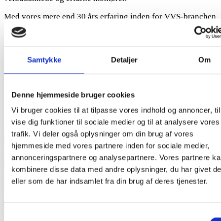
Med vores mere end 30 års erfaring inden for VVS-branchen
sikrer vi, at dine behov og ønsker bliver løst professionelt
med dig i centrum hele vejen.
LÆS MERE
Samtykke
Detaljer
Om
Få et
uforpligtende
vvs-tilbud –
Denne hjemmeside bruger cookies
beskriv din opgave her
Vi bruger cookies til at tilpasse vores indhold og annoncer, til
vise dig funktioner til sociale medier og til at analysere vores
Name
trafik. Vi deler også oplysninger om din brug af vores
hjemmeside med vores partnere inden for sociale medier,
Email
annonceringspartnere og analysepartnere. Vores partnere k
kombinere disse data med andre oplysninger, du har givet d
Telefonnummer
eller som de har indsamlet fra din brug af deres tjenester.
Adresse
Samtykkevalg
Besked