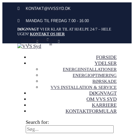
KONTAKT@VVSSYD.DK
MANDAG TIL FREDAG 7.00 - 16.00
DØGNVAGT
VI ER KLAR TIL AT HJÆLPE 24/7 – HELE
UGEN!
KONTAKT OS HER
Facebook-
Instagram
Linkedin-
f
in
FORSIDE
YDELSER
ENERGIINSTALLATIONER
ENERGIOPTIMERING
RØRSKADE
VVS INSTALLATION & SERVICE
DØGNVAGT
OM VVS SYD
KARRIERE
KONTAKTFORMULAR
Search for: