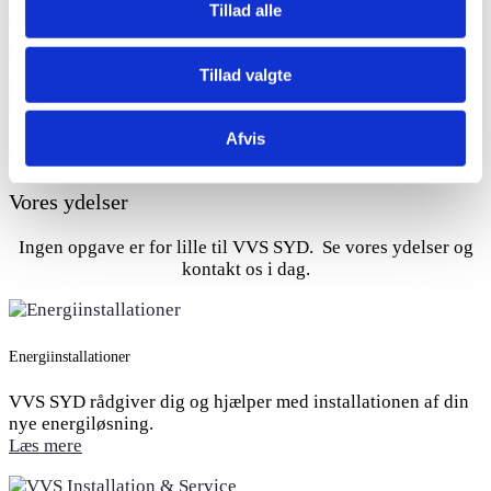
Tillad alle
Vi sørger altid for at afholde de aftaler, vi indgår med dig
som kunde. Vi forlader aldrig en opgave, uden at vi er sikre
på, at den er løst, og du som kunde er tilfreds med
Tillad valgte
slutresultatet. Vi er fleksible, hvorfor du som kunde kan
være sikker på, at vi kommer, når det passer dig.
Afvis
VORES YDELSER
Vores ydelser
Ingen opgave er for lille til VVS SYD. Se vores ydelser og
kontakt os i dag.
Energiinstallationer
VVS SYD rådgiver dig og hjælper med installationen af din
nye energiløsning.
Læs mere