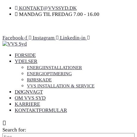
KONTAKT@VVSSYD.DK
MANDAG TIL FREDAG 7.00 - 16.00
DØGNVAGT
VI ER KLAR TIL AT HJÆLPE 24/7 – HELE
UGEN!
KONTAKT OS HER
Facebook-f
Instagram
Linkedin-in
FORSIDE
YDELSER
ENERGIINSTALLATIONER
ENERGIOPTIMERING
RØRSKADE
VVS INSTALLATION & SERVICE
DØGNVAGT
OM VVS SYD
KARRIERE
KONTAKTFORMULAR
Search for: