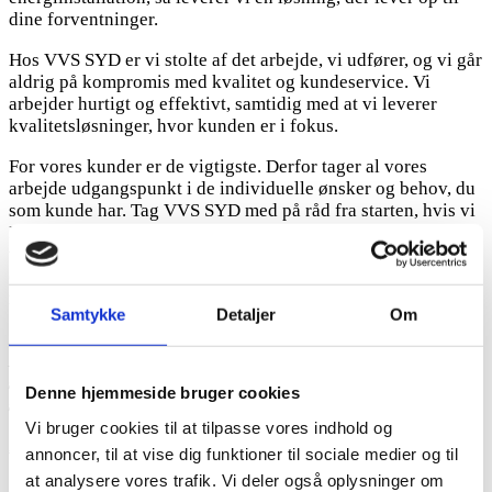
dine forventninger.
Hos VVS SYD er vi stolte af det arbejde, vi udfører, og vi går
aldrig på kompromis med kvalitet og kundeservice. Vi
arbejder hurtigt og effektivt, samtidig med at vi leverer
kvalitetsløsninger, hvor kunden er i fokus.
For vores kunder er de vigtigste. Derfor tager al vores
arbejde udgangspunkt i de individuelle ønsker og behov, du
som kunde har. Tag VVS SYD med på råd fra starten, hvis vi
I skal i gang med et større projekt – vores fagligt
veluddannede medarbejdere rådgiver jer om de mest
optimale løsninger samt implementering, så I står tilbage
med det ønskede og bedste resultat.
Samtykke
Detaljer
Om
Hvornår har du sidst fået tjekket dine VVS-installationer?
Kontakt VVS SYD og lad os gennemgå installationerne
sammen med dig – der er altid mulighed for optimeringer
Denne hjemmeside bruger cookies
samt en økonomisk besparelse.
Vi bruger cookies til at tilpasse vores indhold og
ALLE YDELSER
annoncer, til at vise dig funktioner til sociale medier og til
SÅDAN ARBEJDER VI
at analysere vores trafik. Vi deler også oplysninger om