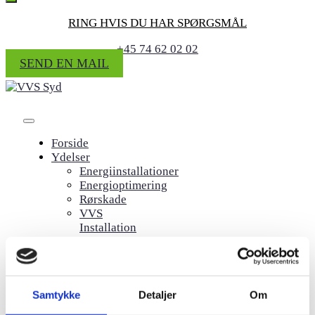
RING HVIS DU HAR SPØRGSMÅL
+45 74 62 02 02
SEND EN MAIL
Forside
Ydelser
Energiinstallationer
Energioptimering
Rørskade
VVS
Installation
&
Service
Døgnvagt
Om VVS Syd
Samtykke
Detaljer
Om
Karriere
Kontaktformular