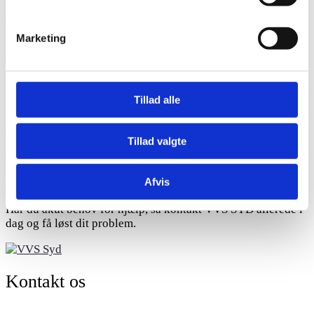
Vi sørger for at få stoppet skaden med det samme, uanset
dens størrelse, og vi hjælper ligeledes med at kontakte dit
forsikringsselskab, så de kan få et overblik over skadens
Marketing
omgang. Vi har et bredt netværk af professionelle
samarbejdspartnere.
VVS Syd tager dig i hånden under hele forløbet, og vi sørger
for en gnidningsfri udførsel af vores arbejde, så det
Tillad alle
forstyrrer dig mindst muligt i hverdagen. Undervejs har du
altid mulighed for at komme i kontakt med os, ligesom vi
løbende holder dig orienteret. Når problemet er løst, giver vi
Tillad valgte
dig som kunde et indblik i det udførte arbejde, og vi forlader
ikke adressen, før du er tilfreds og har fået svar på alle dine
Afvis
spørgsmål.
Har du akut behov for hjælp, så kontakt VVS SYD allerede i
dag og få løst dit problem.
Kontakt os