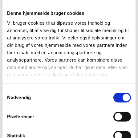
Denne hjemmeside bruger cookies
RØRSKADE
Vi bruger cookies til at tilpasse vores indhold og
annoncer, til at vise dig funktioner til sociale medier og til
at analysere vores trafik. Vi deler også oplysninger om
din brug af vores hjemmeside med vores partnere inden
for sociale medier, annonceringspartnere og
analysepartnere. Vores partnere kan kombinere disse
Få hjælp til udbedring af din rørskade -
data med andre oplysninger, du har givet dem, eller som
døgnet rundt
de har indsamlet fra din brug af deres tjenester.
En rørskade er ikke til at spøge med. Selv den mindste
Samtykkevalg
utæthed kan have alvorlige konsekvenser, både materielt og
Nødvendig
økonomisk. Hos VVS SYD er vi specialister i at håndtere
utætte rør og udbedring af alvorlige rørskader. VVS SYD
dækker hele Syddanmark og rykker ud døgnet rundt, hvis du
har brug for akut hjælp.
Præferencer
VVS SYD sidder altid klar ved telefonen.
Statistik