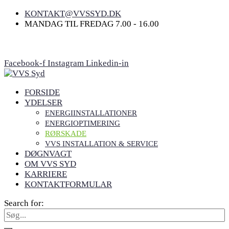
KONTAKT@VVSSYD.DK
MANDAG TIL FREDAG 7.00 - 16.00
DØGNVAGT
VI ER KLAR TIL AT HJÆLPE 24/7 – HELE
UGEN!
KONTAKT OS HER
Facebook-f
Instagram
Linkedin-in
FORSIDE
YDELSER
ENERGIINSTALLATIONER
ENERGIOPTIMERING
RØRSKADE
VVS INSTALLATION & SERVICE
DØGNVAGT
OM VVS SYD
KARRIERE
KONTAKTFORMULAR
Search for: